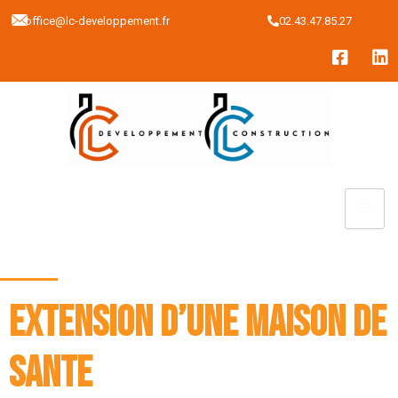
02.43.47.85.27
office@lc-developpement.fr
EXTENSION D’UNE MAISON DE
SANTE