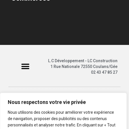
L.C Développement - LC Construction
1 Rue Nationale 72550 Coulans/Gée
02 43 47 85 27
Nous respectons votre vie privée
LC DÉVELOPPEMENT – LC CONSTRUCTION ©2025 | Tous
droits réservés
Nous utilisons des cookies pour améliorer votre expérience
de navigation, proposer des publicités ou des contenus
personnalisés et analyser notre trafic. En cliquant sur « Tout